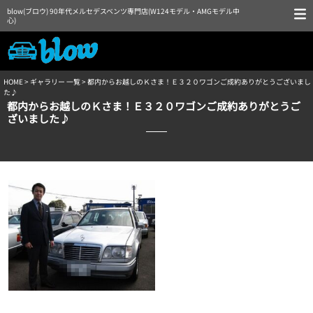
blow(ブロウ) 90年代メルセデスベンツ専門店(W124モデル・AMGモデル中
心)
HOME
>
ギャラリー 一覧
> 都内からお越しのＫさま！Ｅ３２０ワゴンご成約ありがとうございまし
た♪
都内からお越しのＫさま！Ｅ３２０ワゴンご成約ありがとうご
ざいました♪