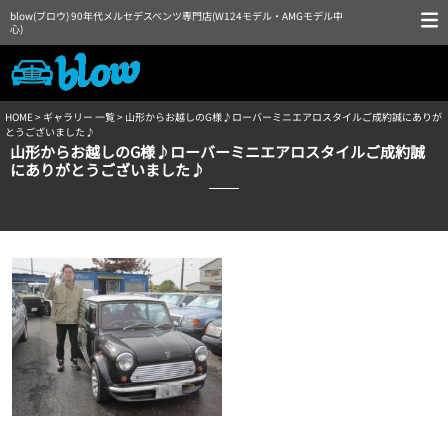
blow(ブロウ) 90年代メルセデスベンツ専門店(W124モデル・AMGモデル中
心)
HOME
>
ギャラリー 一覧
> 山形からお越しのG様♪ローバーミニエアロスタイルご成約誠にありが
とうございました♪
山形からお越しのG様♪ローバーミニエアロスタイルご成約誠
にありがとうございました♪