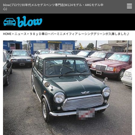
blow(ブロウ) 90年代メルセデスベンツ専門店(W124モデル・AMGモデル中
心)
HOME
>
ニュース
> ９８ｙＤ車ローバーミニメイフィア レーシンググリーンが入庫しました♪