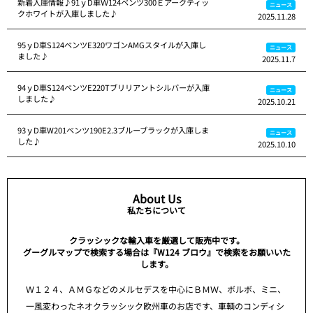
新着入庫情報♪91ｙD車Ｗ124ベンツ300Ｅアークティッ
ニュース
クホワイトが入庫しました♪
2025.11.28
95ｙD車S124ベンツE320ワゴンAMGスタイルが入庫し
ニュース
ました♪
2025.11.7
94ｙD車S124ベンツE220Tブリリアントシルバーが入庫
ニュース
しました♪
2025.10.21
93ｙD車W201ベンツ190E2.3ブルーブラックが入庫しま
ニュース
した♪
2025.10.10
About Us
私たちについて
クラッシックな輸入車を厳選して販売中です。
グーグルマップで検索する場合は『W124 ブロウ』で検索をお願いいた
します。
Ｗ１２４、ＡＭＧなどのメルセデスを中心にＢＭＷ、ボルボ、ミニ、
一風変わったネオクラッシック欧州車のお店です、車輌のコンディシ