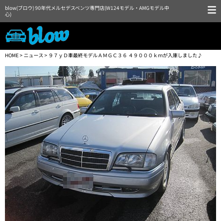
blow(ブロウ) 90年代メルセデスベンツ専門店(W124モデル・AMGモデル中
心)
HOME
>
ニュース
> ９７ｙＤ車最終モデルＡＭＧＣ３６ ４９０００ｋｍが入庫しました♪