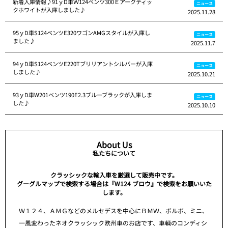
新着入庫情報♪91ｙD車Ｗ124ベンツ300Ｅアークティッ
ニュース
クホワイトが入庫しました♪
2025.11.28
95ｙD車S124ベンツE320ワゴンAMGスタイルが入庫し
ニュース
ました♪
2025.11.7
94ｙD車S124ベンツE220Tブリリアントシルバーが入庫
ニュース
しました♪
2025.10.21
93ｙD車W201ベンツ190E2.3ブルーブラックが入庫しま
ニュース
した♪
2025.10.10
About Us
私たちについて
クラッシックな輸入車を厳選して販売中です。
グーグルマップで検索する場合は『W124 ブロウ』で検索をお願いいた
します。
Ｗ１２４、ＡＭＧなどのメルセデスを中心にＢＭＷ、ボルボ、ミニ、
一風変わったネオクラッシック欧州車のお店です、車輌のコンディシ