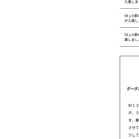
入庫しま
94ｙD車
が入庫し
93ｙD車
庫しまし
グーグ
Ｗ１
ボ、
す、
させ
クし