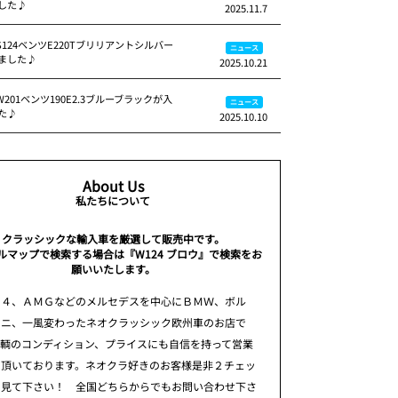
した♪
2025.11.7
S124ベンツE220Tブリリアントシルバー
ニュース
ました♪
2025.10.21
W201ベンツ190E2.3ブルーブラックが入
ニュース
た♪
2025.10.10
About Us
私たちについて
クラッシックな輸入車を厳選して販売中です。
ルマップで検索する場合は『W124 ブロウ』で検索をお
願いいたします。
２４、ＡＭＧなどのメルセデスを中心にＢＭＷ、ボル
ミニ、一風変わったネオクラッシック欧州車のお店で
車輌のコンディション、プライスにも自信を持って営業
て頂いております。ネオクラ好きのお客様是非２チェッ
て見て下さい！ 全国どちらからでもお問い合わせ下さ