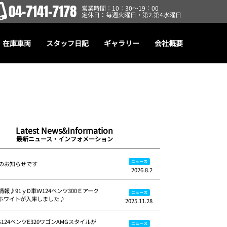
04-7141-7178
営業時間：10：30～19：00
定休日：毎週火曜日・第2.第4水曜日
在庫車両
スタッフ日記
ギャラリー
会社概要
Latest News&Information
最新ニュース・インフォメーション
ニュース
のお知らせです
2026.8.2
報♪91ｙD車Ｗ124ベンツ300Ｅアーク
ニュース
ホワイトが入庫しました♪
2025.11.28
S124ベンツE320ワゴンAMGスタイルが
ニュース