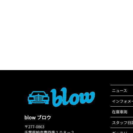
ニュース
インフォメ
在庫車両
blow ブロウ
スタッフ日
〒277-0863
千葉県柏市豊四季１０８－２