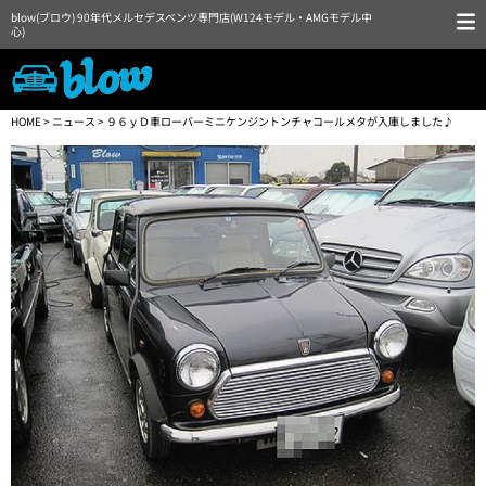
blow(ブロウ) 90年代メルセデスベンツ専門店(W124モデル・AMGモデル中
心)
HOME
>
ニュース
> ９６ｙＤ車ローバーミニケンジントンチャコールメタが入庫しました♪