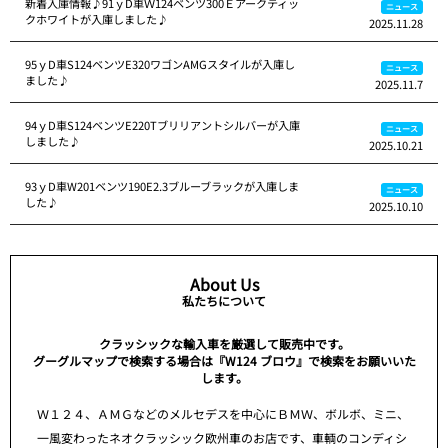
新着入庫情報♪91ｙD車Ｗ124ベンツ300Ｅアークティッ
ニュース
クホワイトが入庫しました♪
2025.11.28
95ｙD車S124ベンツE320ワゴンAMGスタイルが入庫し
ニュース
ました♪
2025.11.7
94ｙD車S124ベンツE220Tブリリアントシルバーが入庫
ニュース
しました♪
2025.10.21
93ｙD車W201ベンツ190E2.3ブルーブラックが入庫しま
ニュース
した♪
2025.10.10
About Us
私たちについて
クラッシックな輸入車を厳選して販売中です。
グーグルマップで検索する場合は『W124 ブロウ』で検索をお願いいた
します。
Ｗ１２４、ＡＭＧなどのメルセデスを中心にＢＭＷ、ボルボ、ミニ、
一風変わったネオクラッシック欧州車のお店です、車輌のコンディシ