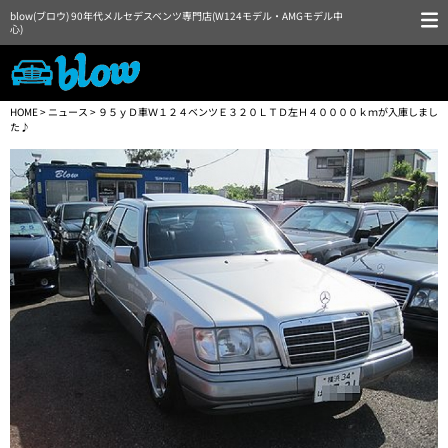
blow(ブロウ) 90年代メルセデスベンツ専門店(W124モデル・AMGモデル中
心)
HOME
>
ニュース
> ９５ｙＤ車Ｗ１２４ベンツＥ３２０ＬＴＤ左Ｈ４００００ｋｍが入庫しまし
た♪