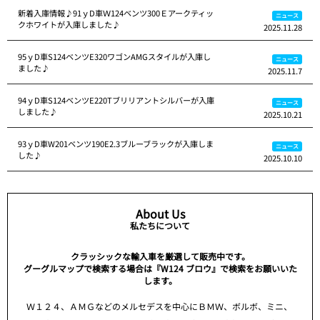
新着入庫情報♪91ｙD車Ｗ124ベンツ300Ｅアークティッ
ニュース
クホワイトが入庫しました♪
2025.11.28
95ｙD車S124ベンツE320ワゴンAMGスタイルが入庫し
ニュース
ました♪
2025.11.7
94ｙD車S124ベンツE220Tブリリアントシルバーが入庫
ニュース
しました♪
2025.10.21
93ｙD車W201ベンツ190E2.3ブルーブラックが入庫しま
ニュース
した♪
2025.10.10
About Us
私たちについて
クラッシックな輸入車を厳選して販売中です。
グーグルマップで検索する場合は『W124 ブロウ』で検索をお願いいた
します。
Ｗ１２４、ＡＭＧなどのメルセデスを中心にＢＭＷ、ボルボ、ミニ、