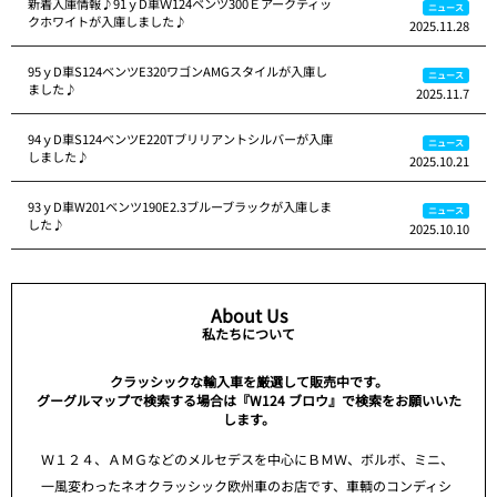
新着入庫情報♪91ｙD車Ｗ124ベンツ300Ｅアークティッ
ニュース
クホワイトが入庫しました♪
2025.11.28
95ｙD車S124ベンツE320ワゴンAMGスタイルが入庫し
ニュース
ました♪
2025.11.7
94ｙD車S124ベンツE220Tブリリアントシルバーが入庫
ニュース
しました♪
2025.10.21
93ｙD車W201ベンツ190E2.3ブルーブラックが入庫しま
ニュース
した♪
2025.10.10
About Us
私たちについて
クラッシックな輸入車を厳選して販売中です。
グーグルマップで検索する場合は『W124 ブロウ』で検索をお願いいた
します。
Ｗ１２４、ＡＭＧなどのメルセデスを中心にＢＭＷ、ボルボ、ミニ、
一風変わったネオクラッシック欧州車のお店です、車輌のコンディシ