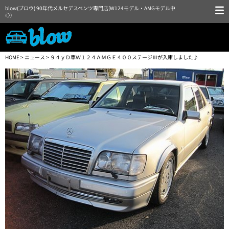
blow(ブロウ) 90年代メルセデスベンツ専門店(W124モデル・AMGモデル中
心)
HOME
>
ニュース
> ９４ｙＤ車Ｗ１２４ＡＭＧＥ４００ステージⅢが入庫しました♪