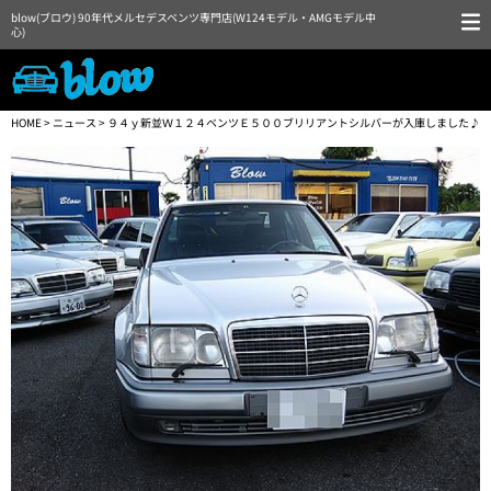
blow(ブロウ) 90年代メルセデスベンツ専門店(W124モデル・AMGモデル中
心)
HOME
>
ニュース
> ９４ｙ新並Ｗ１２４ベンツＥ５００ブリリアントシルバーが入庫しました♪