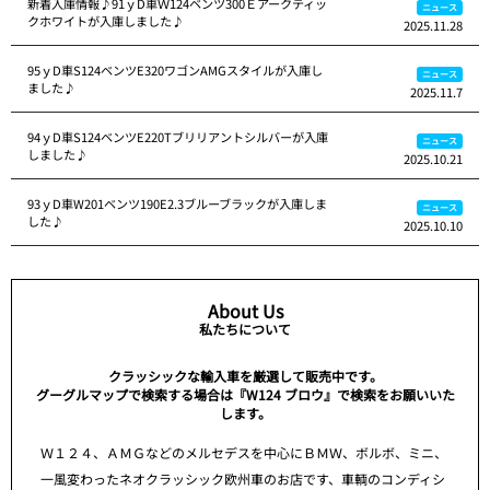
新着入庫情報♪91ｙD車Ｗ124ベンツ300Ｅアークティッ
ニュース
クホワイトが入庫しました♪
2025.11.28
95ｙD車S124ベンツE320ワゴンAMGスタイルが入庫し
ニュース
ました♪
2025.11.7
94ｙD車S124ベンツE220Tブリリアントシルバーが入庫
ニュース
しました♪
2025.10.21
93ｙD車W201ベンツ190E2.3ブルーブラックが入庫しま
ニュース
した♪
2025.10.10
About Us
私たちについて
クラッシックな輸入車を厳選して販売中です。
グーグルマップで検索する場合は『W124 ブロウ』で検索をお願いいた
します。
Ｗ１２４、ＡＭＧなどのメルセデスを中心にＢＭＷ、ボルボ、ミニ、
一風変わったネオクラッシック欧州車のお店です、車輌のコンディシ