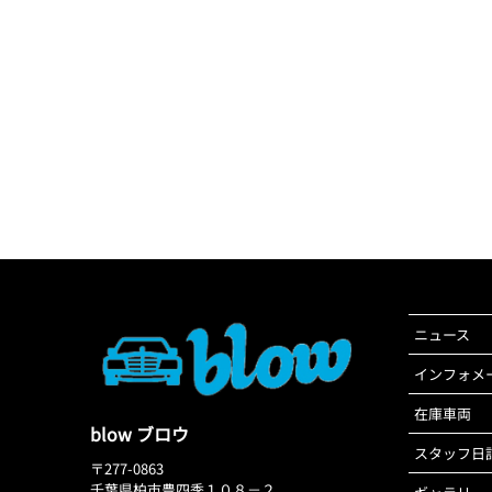
ニュース
インフォメ
在庫車両
blow ブロウ
スタッフ日
〒277-0863
千葉県柏市豊四季１０８－２