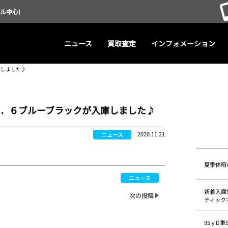
デル中心)
ニュース
買取査定
インフォメーション
庫しました♪
．６ブルーブラックが入庫しました♪
2020.11.21
ニュース
夏季休暇
ニュース
新着入庫情
次の投稿
ティック
95ｙD車