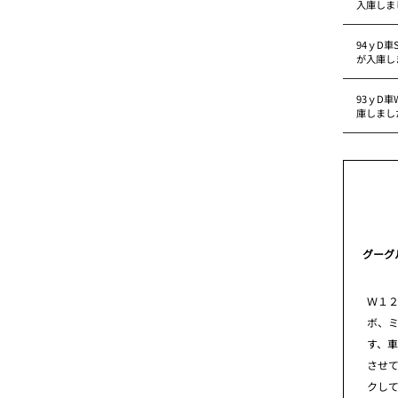
入庫しま
94ｙD車
が入庫し
93ｙD車
庫しまし
グーグ
Ｗ１
ボ、
す、
させ
クし