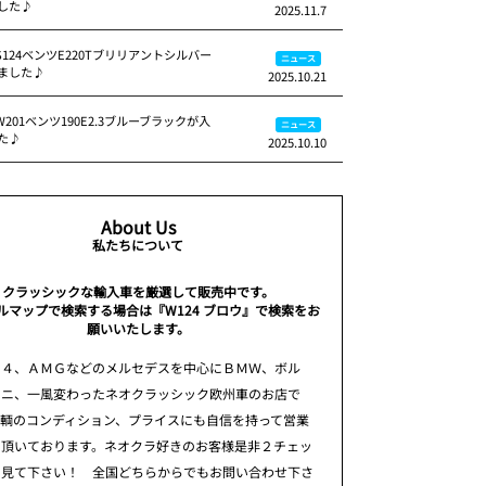
した♪
2025.11.7
S124ベンツE220Tブリリアントシルバー
ニュース
ました♪
2025.10.21
W201ベンツ190E2.3ブルーブラックが入
ニュース
た♪
2025.10.10
About Us
私たちについて
クラッシックな輸入車を厳選して販売中です。
ルマップで検索する場合は『W124 ブロウ』で検索をお
願いいたします。
２４、ＡＭＧなどのメルセデスを中心にＢＭＷ、ボル
ミニ、一風変わったネオクラッシック欧州車のお店で
車輌のコンディション、プライスにも自信を持って営業
て頂いております。ネオクラ好きのお客様是非２チェッ
て見て下さい！ 全国どちらからでもお問い合わせ下さ