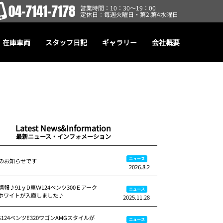
04-7141-7178
営業時間：10：30～19：00
定休日：毎週火曜日・第2.第4水曜日
在庫車両
スタッフ日記
ギャラリー
会社概要
Latest News&Information
最新ニュース・インフォメーション
ニュース
のお知らせです
2026.8.2
報♪91ｙD車Ｗ124ベンツ300Ｅアーク
ニュース
ホワイトが入庫しました♪
2025.11.28
S124ベンツE320ワゴンAMGスタイルが
ニュース