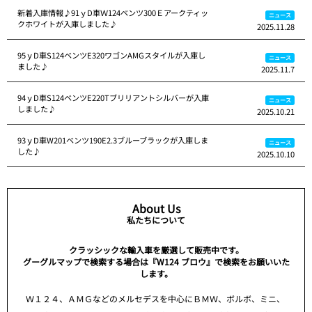
新着入庫情報♪91ｙD車Ｗ124ベンツ300Ｅアークティッ
ニュース
クホワイトが入庫しました♪
2025.11.28
95ｙD車S124ベンツE320ワゴンAMGスタイルが入庫し
ニュース
ました♪
2025.11.7
94ｙD車S124ベンツE220Tブリリアントシルバーが入庫
ニュース
しました♪
2025.10.21
93ｙD車W201ベンツ190E2.3ブルーブラックが入庫しま
ニュース
した♪
2025.10.10
About Us
私たちについて
クラッシックな輸入車を厳選して販売中です。
グーグルマップで検索する場合は『W124 ブロウ』で検索をお願いいた
します。
Ｗ１２４、ＡＭＧなどのメルセデスを中心にＢＭＷ、ボルボ、ミニ、