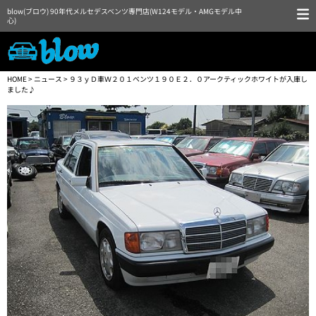
blow(ブロウ) 90年代メルセデスベンツ専門店(W124モデル・AMGモデル中
心)
HOME
>
ニュース
> ９３ｙＤ車Ｗ２０１ベンツ１９０Ｅ２．０アークティックホワイトが入庫し
ました♪