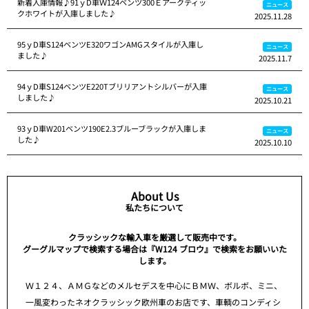
新着入庫情報♪91ｙD車Ｗ124ベンツ300Ｅアークティッ
ニュース
クホワイトが入庫しました♪
2025.11.28
95ｙD車S124ベンツE320ワゴンAMGスタイルが入庫し
ニュース
ました♪
2025.11.7
94ｙD車S124ベンツE220Tブリリアントシルバーが入庫
ニュース
しました♪
2025.10.21
93ｙD車W201ベンツ190E2.3ブルーブラックが入庫しま
ニュース
した♪
2025.10.10
About Us
私たちについて
クラッシックな輸入車を厳選して販売中です。
グーグルマップで検索する場合は『W124 ブロウ』で検索をお願いいた
します。
Ｗ１２４、ＡＭＧなどのメルセデスを中心にＢＭＷ、ボルボ、ミニ、
一風変わったネオクラッシック欧州車のお店です、車輌のコンディシ