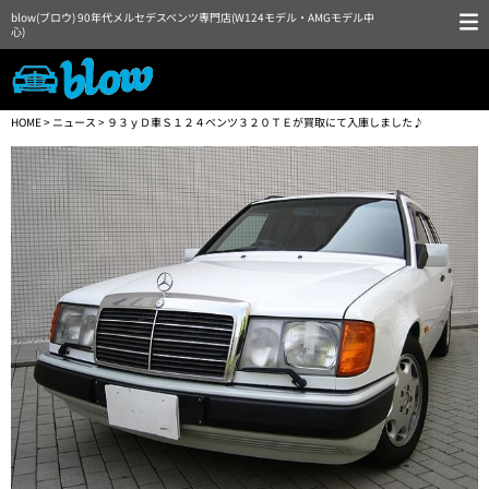
blow(ブロウ) 90年代メルセデスベンツ専門店(W124モデル・AMGモデル中
心)
HOME
>
ニュース
> ９３ｙＤ車Ｓ１２４ベンツ３２０ＴＥが買取にて入庫しました♪