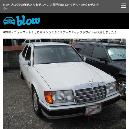
blow(ブロウ) 90年代メルセデスベンツ専門店(W124モデル・AMGモデル中
心)
HOME
>
ニュース
> ９２ｙＤ車ベンツ２６０Ｅアークティックホワイトが入庫しました♪