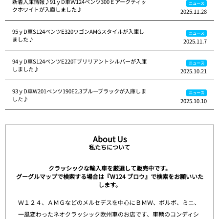
新着入庫情報♪91ｙD車Ｗ124ベンツ300Ｅアークティッ
ニュース
クホワイトが入庫しました♪
2025.11.28
95ｙD車S124ベンツE320ワゴンAMGスタイルが入庫し
ニュース
ました♪
2025.11.7
94ｙD車S124ベンツE220Tブリリアントシルバーが入庫
ニュース
しました♪
2025.10.21
93ｙD車W201ベンツ190E2.3ブルーブラックが入庫しま
ニュース
した♪
2025.10.10
About Us
私たちについて
クラッシックな輸入車を厳選して販売中です。
グーグルマップで検索する場合は『W124 ブロウ』で検索をお願いいた
します。
Ｗ１２４、ＡＭＧなどのメルセデスを中心にＢＭＷ、ボルボ、ミニ、
一風変わったネオクラッシック欧州車のお店です、車輌のコンディシ