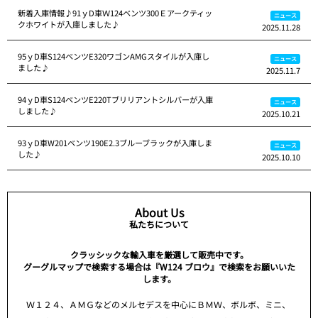
新着入庫情報♪91ｙD車Ｗ124ベンツ300Ｅアークティッ
ニュース
クホワイトが入庫しました♪
2025.11.28
95ｙD車S124ベンツE320ワゴンAMGスタイルが入庫し
ニュース
ました♪
2025.11.7
94ｙD車S124ベンツE220Tブリリアントシルバーが入庫
ニュース
しました♪
2025.10.21
93ｙD車W201ベンツ190E2.3ブルーブラックが入庫しま
ニュース
した♪
2025.10.10
About Us
私たちについて
クラッシックな輸入車を厳選して販売中です。
グーグルマップで検索する場合は『W124 ブロウ』で検索をお願いいた
します。
Ｗ１２４、ＡＭＧなどのメルセデスを中心にＢＭＷ、ボルボ、ミニ、