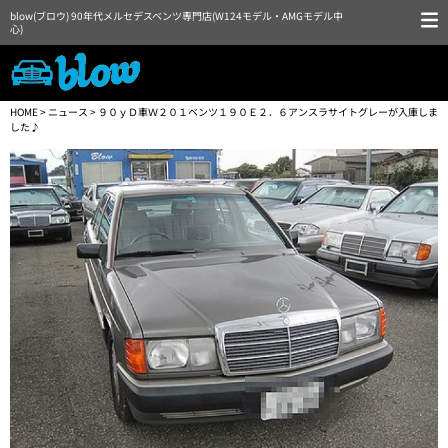
blow(ブロウ) 90年代メルセデスベンツ専門店(W124モデル・AMGモデル中
心)
HOME
>
ニュース
> ９０ｙＤ車Ｗ２０１ベンツ１９０Ｅ２．６アンスラサイトグレーが入庫しま
した♪