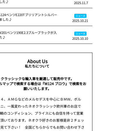
した♪
2025.11.7
S124ベンツE220Tブリリアントシルバー
ニュース
ました♪
2025.10.21
W201ベンツ190E2.3ブルーブラックが入
ニュース
た♪
2025.10.10
About Us
私たちについて
クラッシックな輸入車を厳選して販売中です。
ルマップで検索する場合は『W124 ブロウ』で検索をお
願いいたします。
２４、ＡＭＧなどのメルセデスを中心にＢＭＷ、ボル
ミニ、一風変わったネオクラッシック欧州車のお店で
車輌のコンディション、プライスにも自信を持って営業
て頂いております。ネオクラ好きのお客様是非２チェッ
て見て下さい！ 全国どちらからでもお問い合わせ下さ