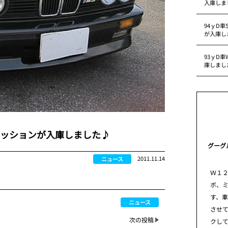
入庫しま
94ｙD車
が入庫し
93ｙD車
庫しまし
ッションが入庫しました♪
グーグ
2011.11.14
ニュース
Ｗ１
ボ、
す、
ニュース
させ
次の投稿
クし