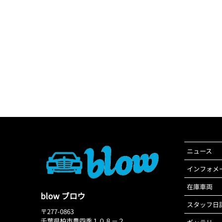
ニュース
インフォメ
在庫車両
blow ブロウ
スタッフ日
〒277-0863
千葉県柏市豊四季１０８－２