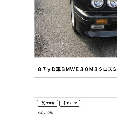
８７ｙＤ車ＢＭＷＥ３０Ｍ３クロスミ
で共有
でシェア
前の投稿