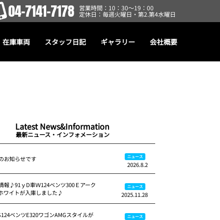
04-7141-7178
営業時間：10：30～19：00
定休日：毎週火曜日・第2.第4水曜日
在庫車両
スタッフ日記
ギャラリー
会社概要
Latest News&Information
最新ニュース・インフォメーション
ニュース
のお知らせです
2026.8.2
報♪91ｙD車Ｗ124ベンツ300Ｅアーク
ニュース
ホワイトが入庫しました♪
2025.11.28
S124ベンツE320ワゴンAMGスタイルが
ニュース