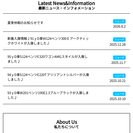
Latest News&Information
最新ニュース・インフォメーション
ニュース
夏季休暇のお知らせです
2026.8.2
新着入庫情報♪91ｙD車Ｗ124ベンツ300Ｅアークティッ
ニュース
クホワイトが入庫しました♪
2025.11.28
95ｙD車S124ベンツE320ワゴンAMGスタイルが入庫し
ニュース
ました♪
2025.11.7
94ｙD車S124ベンツE220Tブリリアントシルバーが入庫
ニュース
しました♪
2025.10.21
93ｙD車W201ベンツ190E2.3ブルーブラックが入庫しま
ニュース
した♪
2025.10.10
About Us
私たちについて