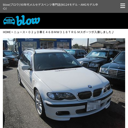
blow(ブロウ) 90年代メルセデスベンツ専門店(W124モデル・AMGモデル中
心)
HOME
>
ニュース
> ０２ｙＤ車Ｅ４６ＢＭＷ３１８ＴＲＧ Ｍスポーツが入庫しました♪