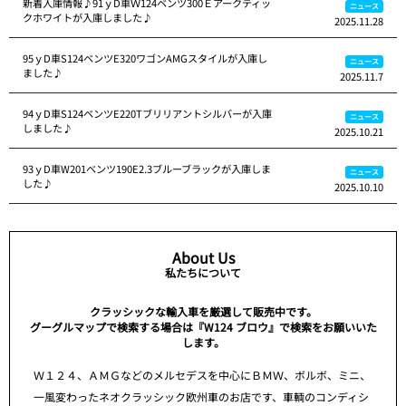
新着入庫情報♪91ｙD車Ｗ124ベンツ300Ｅアークティッ
ニュース
クホワイトが入庫しました♪
2025.11.28
95ｙD車S124ベンツE320ワゴンAMGスタイルが入庫し
ニュース
ました♪
2025.11.7
94ｙD車S124ベンツE220Tブリリアントシルバーが入庫
ニュース
しました♪
2025.10.21
93ｙD車W201ベンツ190E2.3ブルーブラックが入庫しま
ニュース
した♪
2025.10.10
About Us
私たちについて
クラッシックな輸入車を厳選して販売中です。
グーグルマップで検索する場合は『W124 ブロウ』で検索をお願いいた
します。
Ｗ１２４、ＡＭＧなどのメルセデスを中心にＢＭＷ、ボルボ、ミニ、
一風変わったネオクラッシック欧州車のお店です、車輌のコンディシ