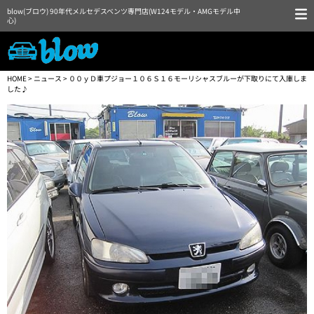
blow(ブロウ) 90年代メルセデスベンツ専門店(W124モデル・AMGモデル中
心)
HOME
>
ニュース
> ００ｙＤ車プジョー１０６Ｓ１６モーリシャスブルーが下取りにて入庫しま
した♪