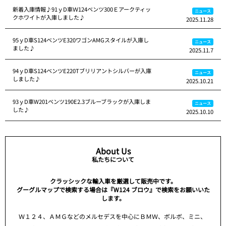
新着入庫情報♪91ｙD車Ｗ124ベンツ300Ｅアークティッ
ニュース
クホワイトが入庫しました♪
2025.11.28
95ｙD車S124ベンツE320ワゴンAMGスタイルが入庫し
ニュース
ました♪
2025.11.7
94ｙD車S124ベンツE220Tブリリアントシルバーが入庫
ニュース
しました♪
2025.10.21
93ｙD車W201ベンツ190E2.3ブルーブラックが入庫しま
ニュース
した♪
2025.10.10
About Us
私たちについて
クラッシックな輸入車を厳選して販売中です。
グーグルマップで検索する場合は『W124 ブロウ』で検索をお願いいた
します。
Ｗ１２４、ＡＭＧなどのメルセデスを中心にＢＭＷ、ボルボ、ミニ、