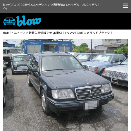
blow(ブロウ) 90年代メルセデスベンツ専門店(W124モデル・AMGモデル中
心)
HOME
>
ニュース
> 新着入庫情報♪95yD車S124ベンツE280Tエメラルドブラック♪