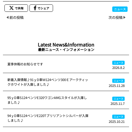
で共有
でシェア
ニュース
前の投稿
次の投稿
Latest News&Information
最新ニュース・インフォメーション
ニュース
夏季休暇のお知らせです
2026.8.2
新着入庫情報♪91ｙD車Ｗ124ベンツ300Ｅアークティッ
ニュース
クホワイトが入庫しました♪
2025.11.28
95ｙD車S124ベンツE320ワゴンAMGスタイルが入庫し
ニュース
ました♪
2025.11.7
94ｙD車S124ベンツE220Tブリリアントシルバーが入庫
ニュース
しました♪
2025.10.21