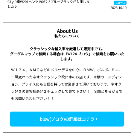
93ｙD車W201ベンツ190E2.3ブルーブラックが入庫しま
ニュース
した♪
2025.10.10
About Us
私たちについて
クラッシックな輸入車を厳選して販売中です。
グーグルマップで検索する場合は『W124 ブロウ』で検索をお願いいた
します。
Ｗ１２４、ＡＭＧなどのメルセデスを中心にＢＭＷ、ボルボ、ミニ、
一風変わったネオクラッシック欧州車のお店です、車輌のコンディシ
ョン、プライスにも自信を持って営業させて頂いております。ネオク
ラ好きのお客様是非２チェックして見て下さい！ 全国どちらからで
もお問い合わせ下さい！！
blow(ブロウ)の詳細はコチラ