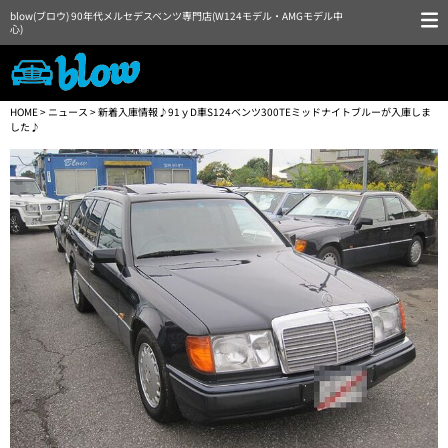
blow(ブロウ) 90年代メルセデスベンツ専門店(W124モデル・AMGモデル中
心)
HOME
>
ニュース
> 新着入庫情報♪91ｙD車S124ベンツ300TEミッドナイトブルーが入庫しま
した♪