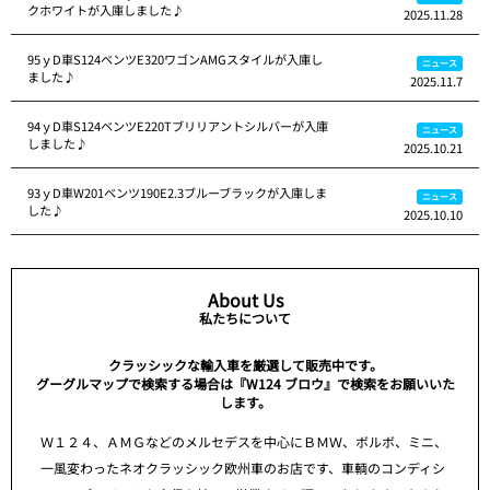
クホワイトが入庫しました♪
2025.11.28
95ｙD車S124ベンツE320ワゴンAMGスタイルが入庫し
ニュース
ました♪
2025.11.7
94ｙD車S124ベンツE220Tブリリアントシルバーが入庫
ニュース
しました♪
2025.10.21
93ｙD車W201ベンツ190E2.3ブルーブラックが入庫しま
ニュース
した♪
2025.10.10
About Us
私たちについて
クラッシックな輸入車を厳選して販売中です。
グーグルマップで検索する場合は『W124 ブロウ』で検索をお願いいた
します。
Ｗ１２４、ＡＭＧなどのメルセデスを中心にＢＭＷ、ボルボ、ミニ、
一風変わったネオクラッシック欧州車のお店です、車輌のコンディシ