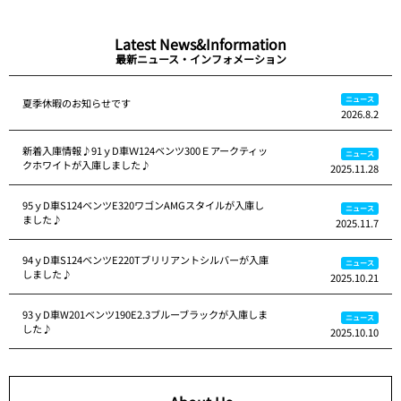
Latest News&Information
最新ニュース・インフォメーション
ニュース
夏季休暇のお知らせです
2026.8.2
新着入庫情報♪91ｙD車Ｗ124ベンツ300Ｅアークティッ
ニュース
クホワイトが入庫しました♪
2025.11.28
95ｙD車S124ベンツE320ワゴンAMGスタイルが入庫し
ニュース
ました♪
2025.11.7
94ｙD車S124ベンツE220Tブリリアントシルバーが入庫
ニュース
しました♪
2025.10.21
93ｙD車W201ベンツ190E2.3ブルーブラックが入庫しま
ニュース
した♪
2025.10.10