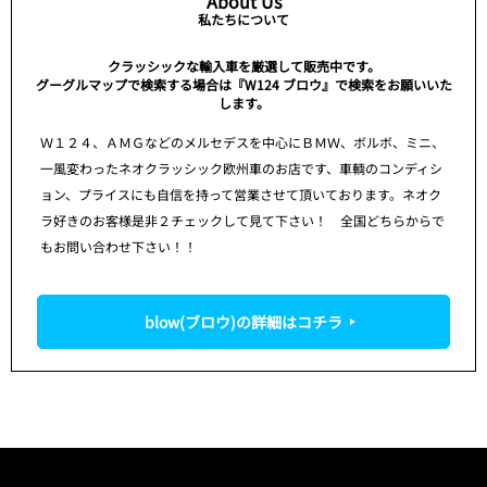
About Us
私たちについて
クラッシックな輸入車を厳選して販売中です。
グーグルマップで検索する場合は『W124 ブロウ』で検索をお願いいた
します。
Ｗ１２４、ＡＭＧなどのメルセデスを中心にＢＭＷ、ボルボ、ミニ、
一風変わったネオクラッシック欧州車のお店です、車輌のコンディシ
ョン、プライスにも自信を持って営業させて頂いております。ネオク
ラ好きのお客様是非２チェックして見て下さい！ 全国どちらからで
もお問い合わせ下さい！！
blow(ブロウ)の詳細はコチラ